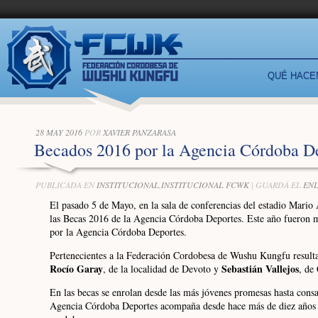
QUÉ HAC
28 MAY 2016
POR
XAVIER PANZARASA
Becados 2016 por la Agencia Córdoba D
PUBLICADA EN
INSTITUCIONAL
,
INSTITUCIONAL FCWK
| GUARDÁ EL
EN
El pasado 5 de Mayo, en la sala de conferencias del estadio Mario
las Becas 2016 de la Agencia Córdoba Deportes. Este año fueron m
por la Agencia Córdoba Deportes.
Pertenecientes a la Federación Cordobesa de Wushu Kungfu resultar
Rocío Garay
Sebastián Vallejos
, de la localidad de Devoto y
, de
En las becas se enrolan desde las más jóvenes promesas hasta consa
Agencia Córdoba Deportes acompaña desde hace más de diez años el